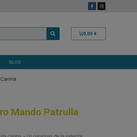
0,00
€
BLOG
 Canina
ro Mando Patrulla
rulla canina..» Un paraguas de la valiente