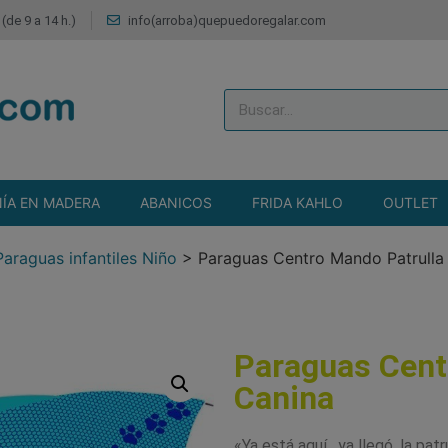
(de 9 a 14 h.)
info(arroba)quepuedoregalar.com
ÍA EN MADERA
ABANICOS
FRIDA KAHLO
OUTLET
Paraguas infantiles Niño
>
Paraguas Centro Mando Patrulla
Paraguas Cent
Canina
«Ya está aquí , ya llegó, la pat