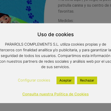
patrulla canina y su centro d
favoritas.
Medidas:
Radio: 48 cm.
Uso de cookies
Diámetro: 86 cm.
PARAROLS COMPLEMENTS S.L. utiliza cookies propias y de
Largo: 59 cm.
terceros con finalidad analítica y/o publicitaria, y para garantizar la
seguridad de todos los usuarios. Compartimos esta información
con nuestros partners de redes sociales y análisis web por el us
9,90
€
de sus servicios.
Out of stock
Configurar cookies
Aceptar
Rechazar
Consulta nuestra Política de Cookies