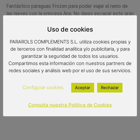
Fantástico paraguas Frozen para poder viajar al reino de
las nieves con la princesa Ana. No dejes escapar este gran
paraguas de uno de los grandes musicales producidos por
Disney.
Uso de cookies
Medidas:
PARAROLS COMPLEMENTS S.L. utiliza cookies propias y
de terceros con finalidad analítica y/o publicitaria, y para
Diámetro: 80 cms
garantizar la seguridad de todos los usuarios.
Compartimos esta información con nuestros partners de
Radio: 46 cms
redes sociales y análisis web por el uso de sus servicios.
Largo: 66 cms
Configurar cookies
Aceptar
Rechazar
9,90
€
Consulta nuestra Política de Cookies
Out of stock