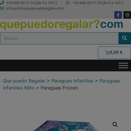
+34 606 30 31 24 (de 9 a 14 h.)
+34 606 30 31 24 (de 9 a 14 h.)
info(arroba)quepuedoregalar.com
0,00
€
Que puedo Regalar
>
Paraguas Infantiles
>
Paraguas
infantiles Niño
>
Paraguas Frozen