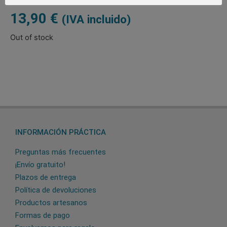
13,90
€
(IVA incluido)
Out of stock
INFORMACIÓN PRÁCTICA
Preguntas más frecuentes
¡Envío gratuito!
Plazos de entrega
Política de devoluciones
Productos artesanos
Formas de pago