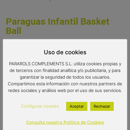
Paraguas Infantil Basket
Ball
Paraguas infantil de Baloncesto. Un paraguas con un
diseño perfecto para los pequeños aficionadas al basket.
Uso de cookies
Con sistema de apertura automático y muy ligero para
PARAROLS COMPLEMENTS S.L. utiliza cookies propias y
que los niños lo puedan llevar sin problemas. Este
de terceros con finalidad analítica y/o publicitaria, y para
paraguas cumple con la normativa de seguridad de la
garantizar la seguridad de todos los usuarios.
Comunidad Europea.
Compartimos esta información con nuestros partners de
redes sociales y análisis web por el uso de sus servicios.
Complemento infantil
Paraguas infantil deporte
Color del producto: multicolor
Configurar cookies
Aceptar
Rechazar
Paraguas de 8 varillas de 48 cm
Diámetro: 85 cm
Consulta nuestra Política de Cookies
Tipo de apertura: automático