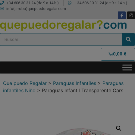
+34 606 30 31 24 (de 9 a 14 h.)
+34 606 30 31 24 (de 9 a 14 h.)
info(arroba)quepuedoregalar.com
0,00
€
Que puedo Regalar
>
Paraguas Infantiles
>
Paraguas
infantiles Niño
>
Paraguas Infantil Transparente Cars