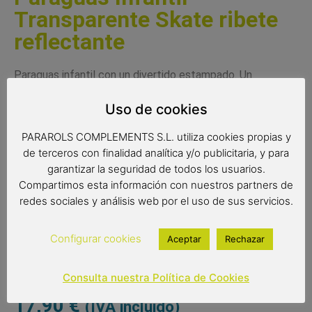
Transparente Skate ribete
reflectante
Paraguas infantil con un divertido estampado. Un
paraguas transparente con un ribete reflectante visible en
Uso de cookies
la oscuridad. Un paraguas con sistema de apertura
automático y muy ligero con varillas antiviento. Este
PARAROLS COMPLEMENTS S.L. utiliza cookies propias y
paraguas cumple con la normativa de seguridad de la
de terceros con finalidad analítica y/o publicitaria, y para
Comunidad Europea.
garantizar la seguridad de todos los usuarios.
Compartimos esta información con nuestros partners de
Complemento infantil
redes sociales y análisis web por el uso de sus servicios.
Paraguas transparente
Color del producto: multicolor
Paraguas de 8 varillas de 45 cm
Configurar cookies
Aceptar
Rechazar
Diámetro: 74 cm
Tipo de apertura: automático
Consulta nuestra Política de Cookies
17,90
€
(IVA incluido)