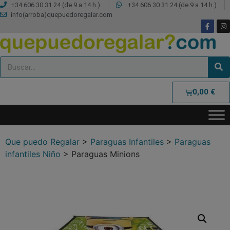
+34 606 30 31 24 (de 9 a 14 h.)
+34 606 30 31 24 (de 9 a 14 h.)
info(arroba)quepuedoregalar.com
0,00
€
Que puedo Regalar
>
Paraguas Infantiles
>
Paraguas
infantiles Niño
>
Paraguas Minions