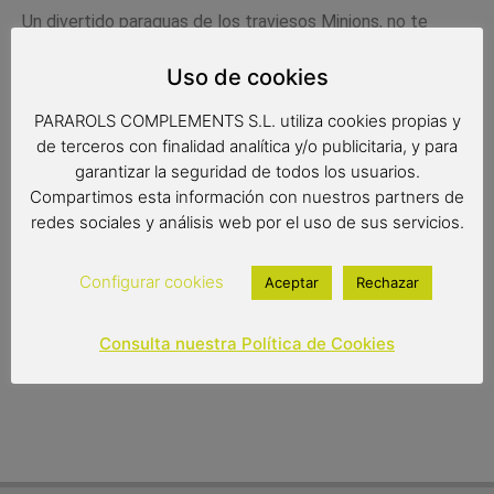
Un divertido paraguas de los traviesos Minions, no te
quedes sin uno de estos originales paraguas.
Uso de cookies
Medidas:
PARAROLS COMPLEMENTS S.L. utiliza cookies propias y
Radio: 49 cm.
de terceros con finalidad analítica y/o publicitaria, y para
garantizar la seguridad de todos los usuarios.
Diámetro: 84 cm.
Compartimos esta información con nuestros partners de
Largo: 70 cm.
redes sociales y análisis web por el uso de sus servicios.
Configurar cookies
Aceptar
Rechazar
8,90
€
Out of stock
Consulta nuestra Política de Cookies