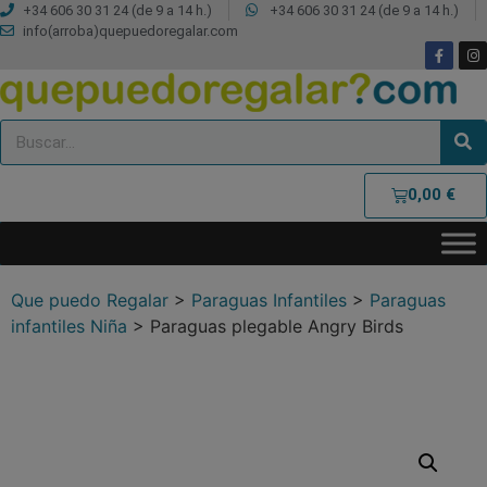
+34 606 30 31 24 (de 9 a 14 h.)
+34 606 30 31 24 (de 9 a 14 h.)
info(arroba)quepuedoregalar.com
0,00
€
Que puedo Regalar
>
Paraguas Infantiles
>
Paraguas
infantiles Niña
>
Paraguas plegable Angry Birds