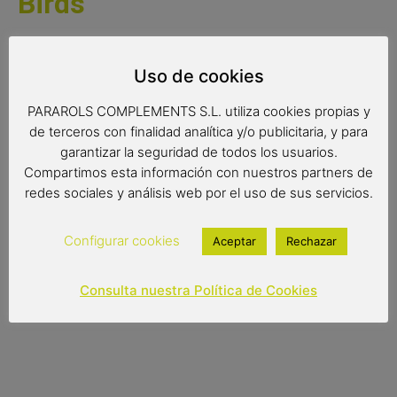
Birds
Paraguas plegable de los Angry Birds. Los pájaros más
furiosos de la pantalla en un paraguas práctico y original.
Uso de cookies
Medidas:
PARAROLS COMPLEMENTS S.L. utiliza cookies propias y
de terceros con finalidad analítica y/o publicitaria, y para
Radio: 50 cm.
garantizar la seguridad de todos los usuarios.
Diámetro: 89 cm.
Compartimos esta información con nuestros partners de
redes sociales y análisis web por el uso de sus servicios.
Largo: 24 cm.
Configurar cookies
Aceptar
Rechazar
14,95
€
Consulta nuestra Política de Cookies
Out of stock