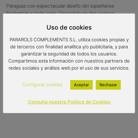
Paraguas con espectacular diseño del superheroe
Spiderman a todo color. Disponible en dos colores.
Uso de cookies
Medidas:
PARAROLS COMPLEMENTS S.L. utiliza cookies propias y
de terceros con finalidad analítica y/o publicitaria, y para
Radio: 49 cm.
garantizar la seguridad de todos los usuarios.
Diámetro: 80 cm.
Compartimos esta información con nuestros partners de
redes sociales y análisis web por el uso de sus servicios.
Largo: 80 cm.
Configurar cookies
Aceptar
Rechazar
9,00
€
Consulta nuestra Política de Cookies
Out of stock