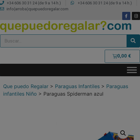
+34 606 30 31 24 (de 9 a 14 h.)
+34 606 30 31 24 (de 9 a 14 h.)
info(arroba)quepuedoregalar.com
0,00
€
Que puedo Regalar
>
Paraguas Infantiles
>
Paraguas
infantiles Niño
>
Paraguas Spiderman azul