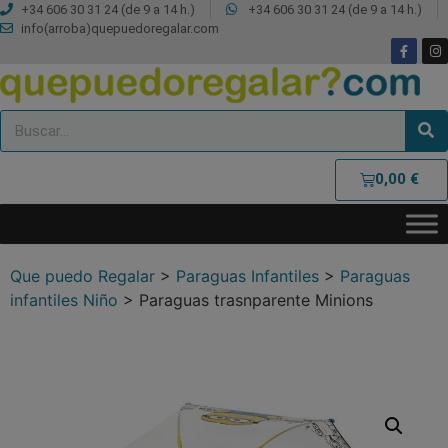
+34 606 30 31 24 (de 9 a 14 h.)
+34 606 30 31 24 (de 9 a 14 h.)
info(arroba)quepuedoregalar.com
0,00
€
Que puedo Regalar
>
Paraguas Infantiles
>
Paraguas
infantiles Niño
>
Paraguas trasnparente Minions