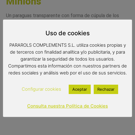
Minions
Un paraguas transparente con forma de cúpula de los
Minions, los ayudantes de Villanos más divertidos del cine.
Un paraguas divertido y muy práctico para los días de
Uso de cookies
lluvia.
PARAROLS COMPLEMENTS S.L. utiliza cookies propias y
Medidas:
de terceros con finalidad analítica y/o publicitaria, y para
garantizar la seguridad de todos los usuarios.
Radio: 42 cm.
Compartimos esta información con nuestros partners de
Diámetro: 64 cm.
redes sociales y análisis web por el uso de sus servicios.
Largo: 59 cm.
Configurar cookies
Aceptar
Rechazar
8,90
€
Consulta nuestra Política de Cookies
Out of stock