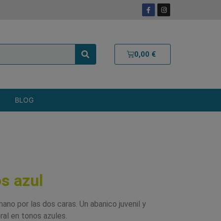
0,00
€
BLOG
s azul
no por las dos caras. Un abanico juvenil y
ral en tonos azules.