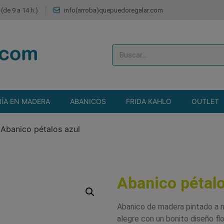
(de 9 a 14 h.)
info(arroba)quepuedoregalar.com
ÍA EN MADERA
ABANICOS
FRIDA KAHLO
OUTLET
>
Abanico pétalos azul
Abanico pétalo
Abanico de madera pintado a ma
alegre con un bonito diseño flo