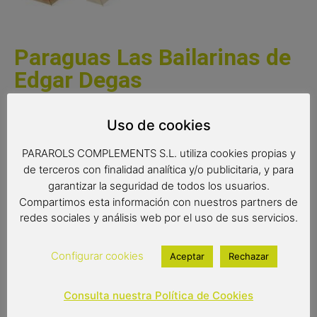
Paraguas Las Bailarinas de
Edgar Degas
Paraguas de calidad con la estampación del famoso
Uso de cookies
cuadro Las Bailarinas de Edgar Degas. Alta calidad de
estampación y esqueleto de madera con varillaje de fibra
PARAROLS COMPLEMENTS S.L. utiliza cookies propias y
de vidrio flexible, extra-resistente al viento. Un paraguas
de terceros con finalidad analítica y/o publicitaria, y para
con un diseño único perfecto para el regalo más original.
garantizar la seguridad de todos los usuarios.
Compartimos esta información con nuestros partners de
redes sociales y análisis web por el uso de sus servicios.
Radio de tela: 61 cm.
Configurar cookies
Aceptar
Rechazar
Diámetro de tela: 107 cm.
Largo: 86 cm.
Consulta nuestra Política de Cookies