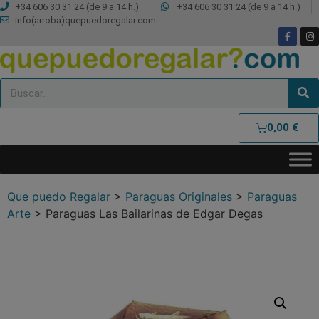
+34 606 30 31 24 (de 9 a 14 h.)
+34 606 30 31 24 (de 9 a 14 h.)
info(arroba)quepuedoregalar.com
0,00
€
Que puedo Regalar
>
Paraguas Originales
>
Paraguas
Arte
>
Paraguas Las Bailarinas de Edgar Degas