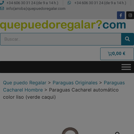
+34 606 30 31 24 (de 9 a 14 h.)
+34 606 30 31 24 (de 9 a 14 h.)
info(arroba)quepuedoregalar.com
0,00
€
Que puedo Regalar
>
Paraguas Originales
>
Paraguas
Cacharel Hombre
>
Paraguas Cacharel automático
color liso (verde caqui)