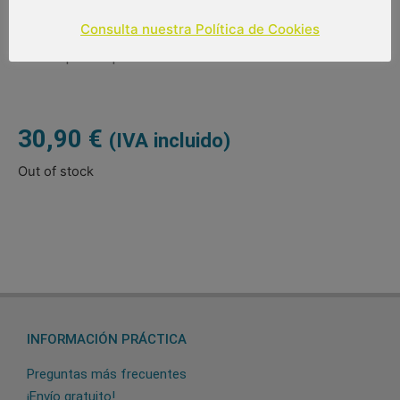
Paraguas de 8 varillas de 63 cm
Consulta nuestra Política de Cookies
Diámetro: 106 cm
Tipo de apertura: automática
30,90
€
(IVA incluido)
Out of stock
INFORMACIÓN PRÁCTICA
Preguntas más frecuentes
¡Envío gratuito!