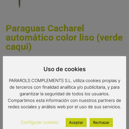
Paraguas Cacharel
automático color liso (verde
caqui)
Paraguas Cacharel largo para hombre con sistema de
apertura automática. Un elegante paraguas liso de color
Uso de cookies
verde caqui con el mango del mismo color que la tela. Un
PARAROLS COMPLEMENTS S.L. utiliza cookies propias y
complemento para hombre de gran calidad y resistencia.
de terceros con finalidad analítica y/o publicitaria, y para
Paraguas de la reconocida marca Cacharel con varillas
garantizar la seguridad de todos los usuarios.
antiviento y tejido extraresistente al agua.
Compartimos esta información con nuestros partners de
Complemento de moda
redes sociales y análisis web por el uso de sus servicios.
Paraguas Cacharel
Paraguas antiviento
Configurar cookies
Aceptar
Rechazar
Color del producto: verde caqui