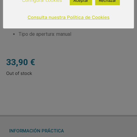
Configurar cookies
Aceptar
Rechazar
Paraguas antiviento
Color del producto: negro
Consulta nuestra Política de Cookies
Paraguas de 8 varillas de 75 cm
Diámetro: 130 cm
Tipo de apertura: manual
33,90
€
Out of stock
INFORMACIÓN PRÁCTICA