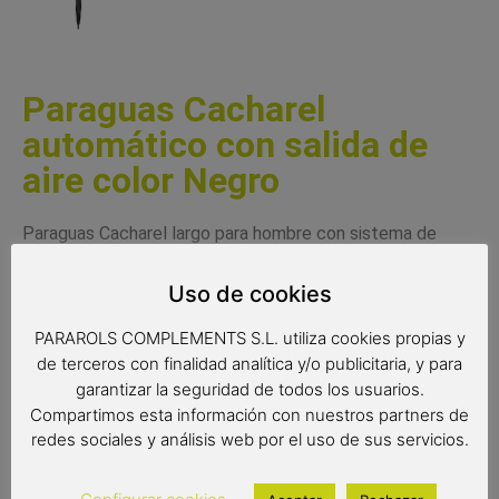
Paraguas Cacharel
automático con salida de
aire color Negro
Paraguas Cacharel largo para hombre con sistema de
apertura manual. Un paraguas con un diseño elegante de
gran calidad y resistencia y de gran tamaño. Un mango
Uso de cookies
recto con una forma anatómica para poder sujetarlo
PARAROLS COMPLEMENTS S.L. utiliza cookies propias y
fácilmente. Con un sistema de salida de aire ideal para
de terceros con finalidad analítica y/o publicitaria, y para
aguantar fuertes ráfagas de viento. Paraguas de la
garantizar la seguridad de todos los usuarios.
reconocida marca Cacharel con varillas antiviento y tejido
Compartimos esta información con nuestros partners de
extraresistente al agua.
redes sociales y análisis web por el uso de sus servicios.
Complemento de moda
Paraguas Cacharel