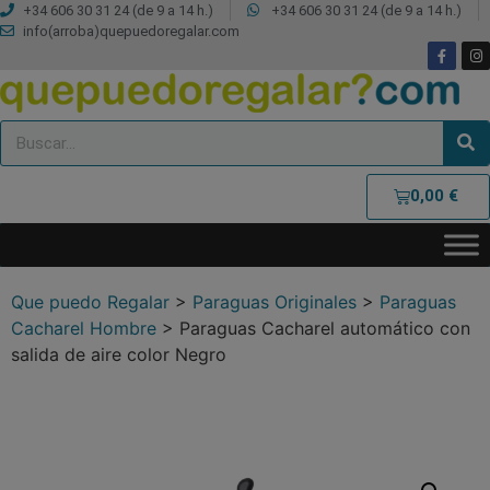
+34 606 30 31 24 (de 9 a 14 h.)
+34 606 30 31 24 (de 9 a 14 h.)
info(arroba)quepuedoregalar.com
0,00
€
Que puedo Regalar
>
Paraguas Originales
>
Paraguas
Cacharel Hombre
>
Paraguas Cacharel automático con
salida de aire color Negro