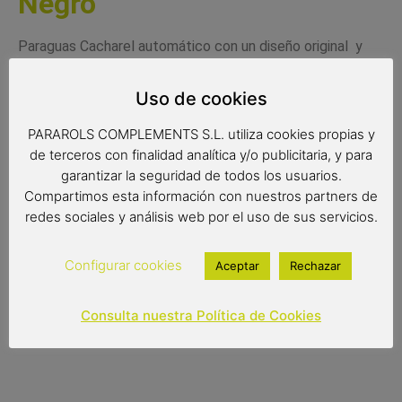
Negro
Paraguas Cacharel automático con un diseño original y
que combina los colores blanco y negro. Un paraguas
elegante y de calidad, perfecto para regalar a alguien
Uso de cookies
especial.
PARAROLS COMPLEMENTS S.L. utiliza cookies propias y
Medidas
de terceros con finalidad analítica y/o publicitaria, y para
garantizar la seguridad de todos los usuarios.
Radio de tela: 61 cm.
Compartimos esta información con nuestros partners de
Diámetro de tela: 102 cm.
redes sociales y análisis web por el uso de sus servicios.
Largo: 86 cm.
Configurar cookies
Aceptar
Rechazar
23,90
€
Consulta nuestra Política de Cookies
Out of stock