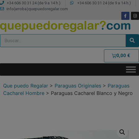
+34 606 30 31 24 (de 9 a 14 h.)
+34 606 30 31 24 (de 9 a 14 h.)
info(arroba)quepuedoregalar.com
0,00
€
Que puedo Regalar
>
Paraguas Originales
>
Paraguas
Cacharel Hombre
>
Paraguas Cacharel Blanco y Negro