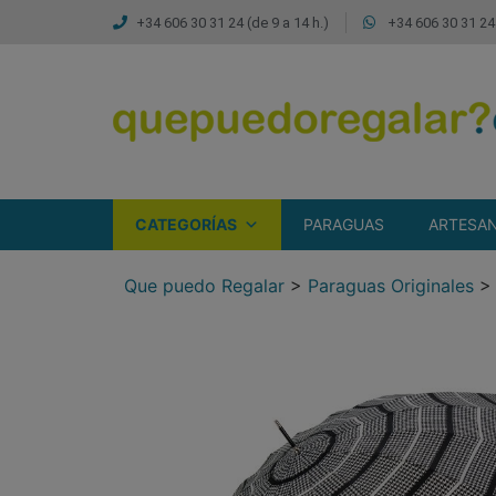
+34 606 30 31 24 (de 9 a 14 h.)
+34 606 30 31 24 
CATEGORÍAS
PARAGUAS
ARTESAN
Que puedo Regalar
>
Paraguas Originales