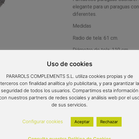
elegante para un paraguas con
diferentes.
Medidas
Radio de tela: 61 cm.
Diámetro de tela: 110 cm.
Largo: 90 cm.
Uso de cookies
PARAROLS COMPLEMENTS S.L. utiliza cookies propias y de
19,00
€
terceros con finalidad analítica y/o publicitaria, y para garantizar la
seguridad de todos los usuarios. Compartimos esta información
Out of stock
con nuestros partners de redes sociales y análisis web por el us
de sus servicios.
Configurar cookies
Aceptar
Rechazar
Consulta nuestra Política de Cookies