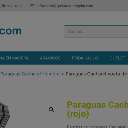
(de 9 a 14 h.)
info(arroba)quepuedoregalar.com
ÍA EN MADERA
ABANICOS
FRIDA KAHLO
OUTLET
>
Paraguas Cacharel Hombre
>
Paraguas Cacharel «pata de 
Paraguas Cacha
(rojo)
Fantástico paraguas Cacharel 