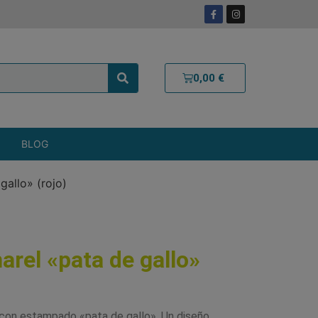
0,00
€
BLOG
gallo» (rojo)
rel «pata de gallo»
con estampado «pata de gallo». Un diseño