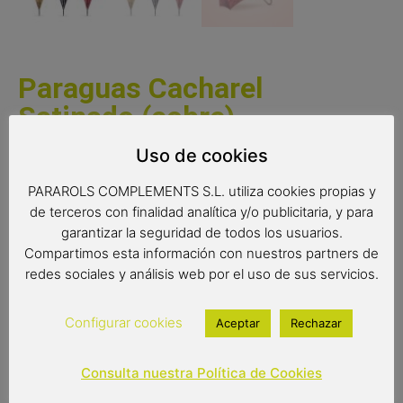
Paraguas Cacharel
Satinado (cobre)
Uso de cookies
Un bonito tejido satinado y un estampado delicado
convierten a este paraguas Cacharel en un complemento
PARAROLS COMPLEMENTS S.L. utiliza cookies propias y
muy elegante y refinado. Un paraguas de gran calidad y
de terceros con finalidad analítica y/o publicitaria, y para
resistencia con detalles de diseño que lo hacen único.
garantizar la seguridad de todos los usuarios.
Compartimos esta información con nuestros partners de
Medidas:
redes sociales y análisis web por el uso de sus servicios.
Radio: 61 cm.
Configurar cookies
Aceptar
Rechazar
Diámetro: 103 cm.
Largo: 89 cm.
Consulta nuestra Política de Cookies