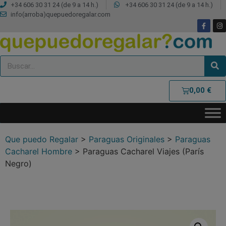
+34 606 30 31 24 (de 9 a 14 h.)
+34 606 30 31 24 (de 9 a 14 h.)
info(arroba)quepuedoregalar.com
0,00
€
Que puedo Regalar
>
Paraguas Originales
>
Paraguas
Cacharel Hombre
>
Paraguas Cacharel Viajes (París
Negro)