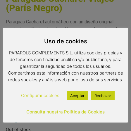
(París Negro)
Paraguas Cacharel automático con un diseño original
inspirado en París y Londres. Un paraguas elegante y de
calidad, perfecto para los amantes de los viajes.
Uso de cookies
Disponible en dos colores diferentes, rojo y negro y con
PARAROLS COMPLEMENTS S.L. utiliza cookies propias y
dos diseños diferentes, París y Londres
de terceros con finalidad analítica y/o publicitaria, y para
Medidas
garantizar la seguridad de todos los usuarios.
Compartimos esta información con nuestros partners de
Radio de tela: 61 cm.
redes sociales y análisis web por el uso de sus servicios.
Diámetro de tela: 102 cm.
Configurar cookies
Aceptar
Rechazar
Largo: 86 cm.
Consulta nuestra Política de Cookies
24,05
€
Out of stock