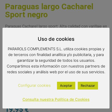
Paraguas largo Cacharel
Sport negro
Paraguas Cacharel largo sport. Alta calidad con varillaje en
fibra de vidrio flexible anti-viento y tejido pongee de gran
resistencia. Puño de madera y acabados de primera
Uso de cookies
calidad.
PARAROLS COMPLEMENTS S.L. utiliza cookies propias y
de terceros con finalidad analítica y/o publicitaria, y para
garantizar la seguridad de todos los usuarios.
Medidas
Compartimos esta información con nuestros partners de
redes sociales y análisis web por el uso de sus servicios.
Radio de tela: 70 cm.
Diámetro de tela: 116 cm.
Configurar cookies
Aceptar
Rechazar
Largo: 94 cm
Consulta nuestra Política de Cookies
19,95
€