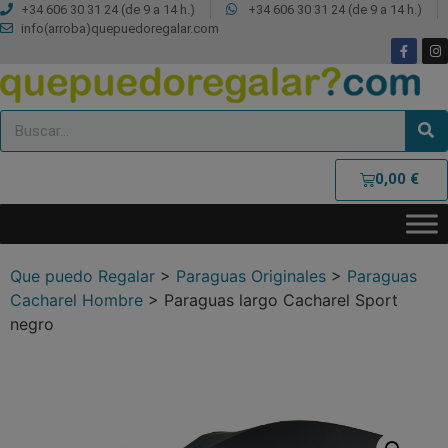
+34 606 30 31 24 (de 9 a 14 h.)
+34 606 30 31 24 (de 9 a 14 h.)
info(arroba)quepuedoregalar.com
0,00
€
Que puedo Regalar
>
Paraguas Originales
>
Paraguas
Cacharel Hombre
>
Paraguas largo Cacharel Sport
negro