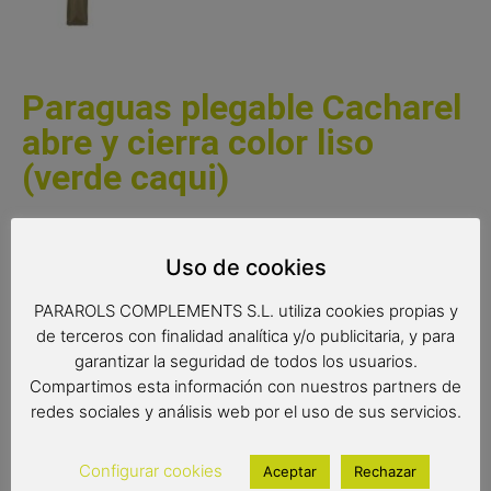
Paraguas plegable Cacharel
abre y cierra color liso
(verde caqui)
Paraguas plegable Cacharel para hombre con sistema
abre y cierra automático. Un elegante paraguas liso de
Uso de cookies
color verde caqui con puño negro. Paraguas de gran
calidad y resistencia con varillas antiviento y tejido
PARAROLS COMPLEMENTS S.L. utiliza cookies propias y
extraresistente al agua. Un paraguas excelente de la
de terceros con finalidad analítica y/o publicitaria, y para
reconocida marca Cacharel.
garantizar la seguridad de todos los usuarios.
Compartimos esta información con nuestros partners de
Complemento de moda
redes sociales y análisis web por el uso de sus servicios.
Paraguas Cacharel
Paraguas antiviento
Configurar cookies
Aceptar
Rechazar
Paraguas plegable