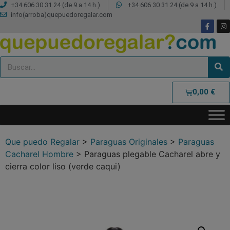
+34 606 30 31 24 (de 9 a 14 h.)
+34 606 30 31 24 (de 9 a 14 h.)
info(arroba)quepuedoregalar.com
0,00
€
Que puedo Regalar
>
Paraguas Originales
>
Paraguas
Cacharel Hombre
>
Paraguas plegable Cacharel abre y
cierra color liso (verde caqui)