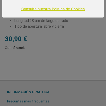
Color del producto: verde caqui
Consulta nuestra Política de Cookies
Paraguas de 9 varillas de 58 cm
Diámetro: 97 cm
Longitud:28 cm de largo cerrado
Tipo de apertura: abre y cierra
30,90
€
Out of stock
INFORMACIÓN PRÁCTICA
Preguntas más frecuentes