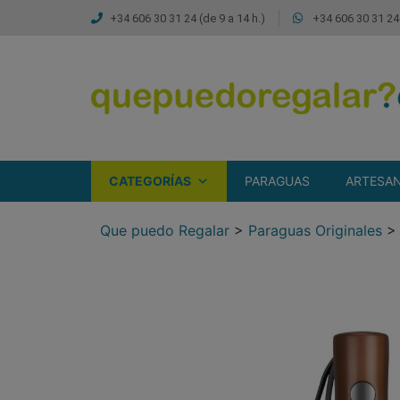
+34 606 30 31 24 (de 9 a 14 h.)
+34 606 30 31 24 
CATEGORÍAS
PARAGUAS
ARTESAN
Que puedo Regalar
>
Paraguas Originales