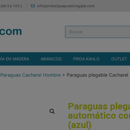
(de 9 a 14 h.)
info(arroba)quepuedoregalar.com
ÍA EN MADERA
ABANICOS
FRIDA KAHLO
OUTLET
>
Paraguas Cacharel Hombre
>
Paraguas plegable Cacharel
Paraguas pleg
automático co
(azul)