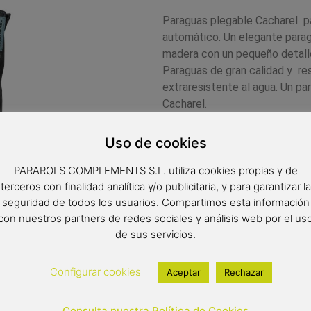
Paraguas plegable Cacharel p
automático. Un elegante para
madera con un pequeño detalle 
Paraguas de gran calidad y resi
extraresistente al agua. Un p
Cacharel.
Complemento de moda
Uso de cookies
Paraguas Cacharel
Paraguas antiviento
PARAROLS COMPLEMENTS S.L. utiliza cookies propias y de
Paraguas plegable
terceros con finalidad analítica y/o publicitaria, y para garantizar la
Color del producto: negro
seguridad de todos los usuarios. Compartimos esta información
Paraguas de 8 varillas d
con nuestros partners de redes sociales y análisis web por el us
Diámetro: 97 cm
de sus servicios.
Longitud:28 cm de largo
Tipo de apertura: autom
Configurar cookies
Aceptar
Rechazar
23,90
€
Consulta nuestra Política de Cookies