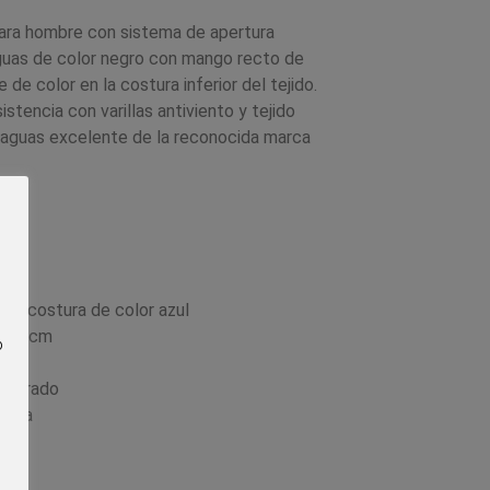
ara hombre con sistema de apertura
guas de color negro con mango recto de
de color en la costura inferior del tejido.
stencia con varillas antiviento y tejido
araguas excelente de la reconocida marca
 la costura de color azul
e 54 cm
o
 cerrado
ática