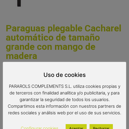
Paraguas plegable Cacharel
automático de tamaño
grande con mango de
madera
Paraguas plegable Cacharel para hombre con sistema
Uso de cookies
automático. Un paraguas de tamaño grande de color
negro con un elegante mango curvado de madera.
PARAROLS COMPLEMENTS S.L. utiliza cookies propias y
Paraguas de gran calidad y resistencia con varillas
de terceros con finalidad analítica y/o publicitaria, y para
antiviento y tejido extraresistente al agua. Un paraguas
garantizar la seguridad de todos los usuarios.
excelente de la reconocida marca Cacharel.
Compartimos esta información con nuestros partners de
redes sociales y análisis web por el uso de sus servicios.
Complemento de moda
Paraguas Cacharel
Configurar cookies
Aceptar
Rechazar
Paraguas antiviento