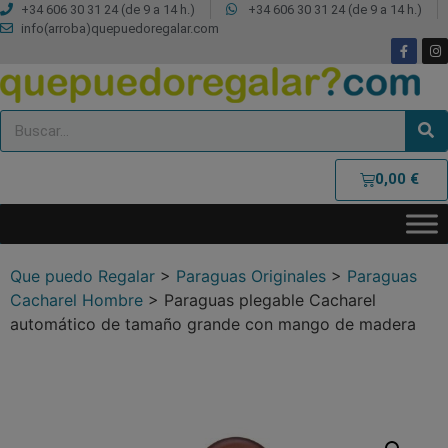
+34 606 30 31 24 (de 9 a 14 h.)
+34 606 30 31 24 (de 9 a 14 h.)
info(arroba)quepuedoregalar.com
0,00
€
Que puedo Regalar
>
Paraguas Originales
>
Paraguas
Cacharel Hombre
>
Paraguas plegable Cacharel
automático de tamaño grande con mango de madera