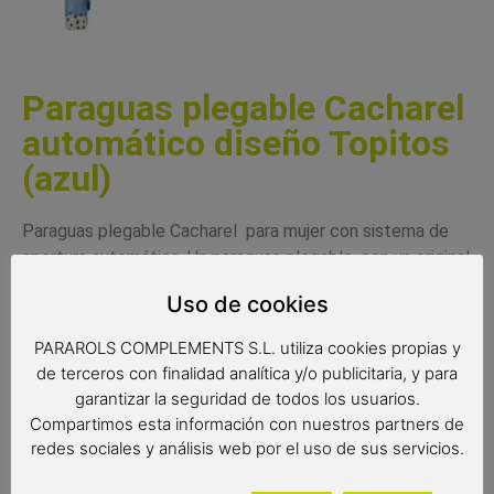
Paraguas plegable Cacharel
automático diseño Topitos
(azul)
Paraguas plegable Cacharel para mujer con sistema de
apertura automática. Un paraguas plegable, con un original
estampado de topitos. Paraguas de gran calidad y la
Uso de cookies
resistencia con varillas antiviento y tejido extraresistente
al agua. Un paraguas muy práctico de la reconocida marca
PARAROLS COMPLEMENTS S.L. utiliza cookies propias y
Cacharel de peso ligero que se puede transportar
de terceros con finalidad analítica y/o publicitaria, y para
fácilmente en bolsos o mochilas.
garantizar la seguridad de todos los usuarios.
Compartimos esta información con nuestros partners de
Complemento de moda
redes sociales y análisis web por el uso de sus servicios.
Paraguas Cacharel
Paraguas antiviento