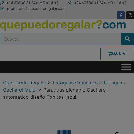
+34 606 30 31 24 (de 9 a 14 h.)
+34 606 30 31 24 (de 9 a 14 h.)
info(arroba)quepuedoregalar.com
0,00
€
Que puedo Regalar
>
Paraguas Originales
>
Paraguas
Cacharel Mujer
>
Paraguas plegable Cacharel
automático diseño Topitos (azul)