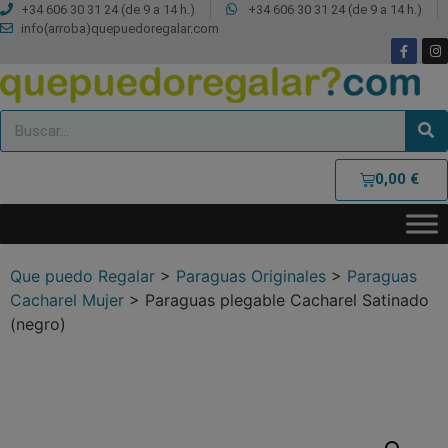
+34 606 30 31 24 (de 9 a 14 h.)
+34 606 30 31 24 (de 9 a 14 h.)
info(arroba)quepuedoregalar.com
0,00
€
Que puedo Regalar
>
Paraguas Originales
>
Paraguas
Cacharel Mujer
>
Paraguas plegable Cacharel Satinado
(negro)