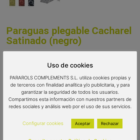
Paraguas plegable Cacharel
Satinado (negro)
Un bonito tejido satinado y un estampado delicado
convierten a este paraguas plegable Cacharel en un
Uso de cookies
complemento muy elegante y refinado. Un paraguas de
PARAROLS COMPLEMENTS S.L. utiliza cookies propias y
gran calidad con sistema de apertura y cierre automático.
de terceros con finalidad analítica y/o publicitaria, y para
ATENCIÓN: en estos momentos solo disponible el
garantizar la seguridad de todos los usuarios.
modelo verde.
Compartimos esta información con nuestros partners de
redes sociales y análisis web por el uso de sus servicios.
Medidas:
Radio: 55 cm.
Configurar cookies
Aceptar
Rechazar
Diámetro: 98 cm.
Cerrado: 29 cm.