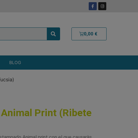
0,00
€
BLOG
Fucsia)
Animal Print (Ribete
estampado Animal print con el que causaràs