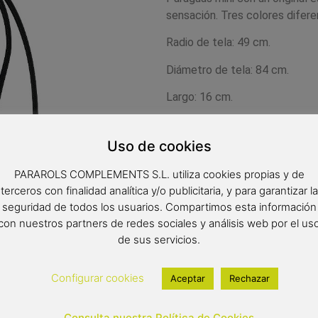
sensación. Tres colores difere
Radio de tela: 49 cm.
Diámetro de tela: 84 cm.
Largo: 16 cm.
11,90
€
Uso de cookies
Out of stock
PARAROLS COMPLEMENTS S.L. utiliza cookies propias y de
terceros con finalidad analítica y/o publicitaria, y para garantizar la
seguridad de todos los usuarios. Compartimos esta información
con nuestros partners de redes sociales y análisis web por el us
de sus servicios.
Configurar cookies
Aceptar
Rechazar
Consulta nuestra Política de Cookies