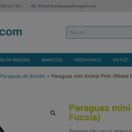
(de 9 a 14 h.)
info(arroba)quepuedoregalar.com
ÍA EN MADERA
ABANICOS
FRIDA KAHLO
OUTLET
>
Paraguas de Bolsillo
>
Paraguas mini Animal Print (Ribete 
Paraguas mini 
Fucsia)
Paraguas mini con un original 