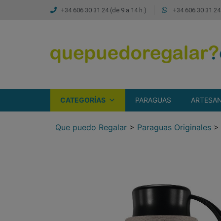
+34 606 30 31 24 (de 9 a 14 h.)
+34 606 30 31 24 
CATEGORÍAS
PARAGUAS
ARTESAN
Que puedo Regalar
>
Paraguas Originales