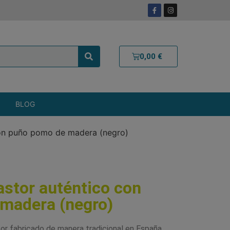
0,00
€
BLOG
con puño pomo de madera (negro)
stor auténtico con
madera (negro)
or fabricado de manera tradicional en España.