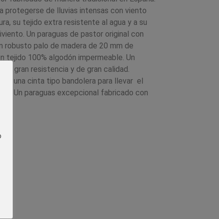
a protegerse de lluvias intensas con viento
a, su tejido extra resistente al agua y a su
tiviento. Un paraguas de pastor original con
n robusto palo de madera de 20 mm de
on tejido 100% algodón impermeable. Un
on gran resistencia y de gran calidad.
on una cinta tipo bandolera para llevar el
ica. Un paraguas excepcional fabricado con
o