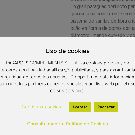
Un gran paraguas perfecto par
gracias a su consistente montur
sistema de varillas de fibra an
puño en forma de pomo, con u
diámetro , mango curvado y c
paraguas de gran envergadura c
Sistema de apertura manual y c
Uso de cookies
paraguas de manera más práct
PARAROLS COMPLEMENTS S.L. utiliza cookies propias y de
materiales de primera calidad.
terceros con finalidad analítica y/o publicitaria, y para garantizar la
Medidas:
seguridad de todos los usuarios. Compartimos esta información
con nuestros partners de redes sociales y análisis web por el us
Radio: 76 cm.
de sus servicios.
Diámetro: 132 cm.
Configurar cookies
Aceptar
Rechazar
Largo: 102 cm.
Peso: 1,150 Kg
Consulta nuestra Política de Cookies