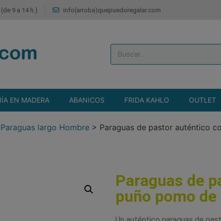
(de 9 a 14 h.)
info(arroba)quepuedoregalar.com
ÍA EN MADERA
ABANICOS
FRIDA KAHLO
OUTLET
>
Paraguas largo Hombre
>
Paraguas de pastor auténtico 
Paraguas de pa
puño pomo de 
Un auténtico paraguas de past