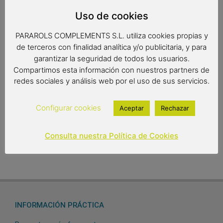
Uso de cookies
Medidas:
PARAROLS COMPLEMENTS S.L. utiliza cookies propias y
Radio: 69 cm.
de terceros con finalidad analítica y/o publicitaria, y para
Diámetro: 110 cm.
garantizar la seguridad de todos los usuarios.
Largo: 92 cm.
Compartimos esta información con nuestros partners de
redes sociales y análisis web por el uso de sus servicios.
19,95
€
Configurar cookies
Aceptar
Rechazar
Out of stock
Consulta nuestra Política de Cookies
INFORMACIÓN PRÁCTICA