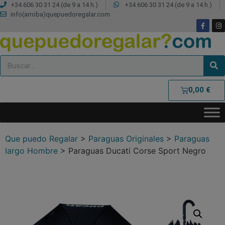
+34 606 30 31 24 (de 9 a 14 h.)
+34 606 30 31 24 (de 9 a 14 h.)
info(arroba)quepuedoregalar.com
0,00
€
Que puedo Regalar
>
Paraguas Originales
>
Paraguas
largo Hombre
>
Paraguas Ducati Corse Sport Negro