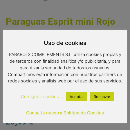
Paraguas Esprit mini Rojo
Paraguas Esprit mini de color rojo Un pequeño paraguas
Uso de cookies
plegable ideal para transportar en el bolso/bolsillo gracias
a su reducido tamaño.Además de ser muy ligero tiene
PARAROLS COMPLEMENTS S.L. utiliza cookies propias y
varillas antiviento y su tejido es extraresistente.
de terceros con finalidad analítica y/o publicitaria, y para
Complemento de moda
garantizar la seguridad de todos los usuarios.
Paraguas antiviento
Compartimos esta información con nuestros partners de
redes sociales y análisis web por el uso de sus servicios.
Color del producto: rojo
Diámetro: 91 cm
Tipo de apertura: manual
Configurar cookies
Aceptar
Rechazar
Consulta nuestra Política de Cookies
20,99
€