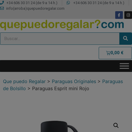
+34 606 30 31 24 (de 9 a 14 h.)
+34 606 30 31 24 (de 9 a 14 h.)
info(arroba)quepuedoregalar.com
0,00
€
Que puedo Regalar
>
Paraguas Originales
>
Paraguas
de Bolsillo
>
Paraguas Esprit mini Rojo