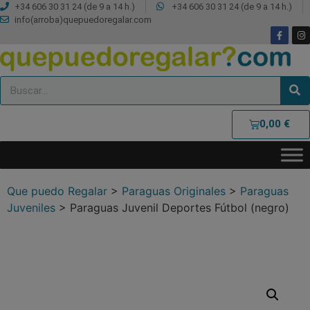
+34 606 30 31 24 (de 9 a 14 h.)
+34 606 30 31 24 (de 9 a 14 h.)
info(arroba)quepuedoregalar.com
0,00
€
Que puedo Regalar
>
Paraguas Originales
>
Paraguas
Juveniles
>
Paraguas Juvenil Deportes Fútbol (negro)