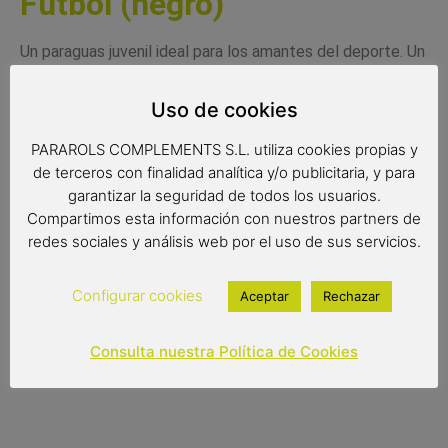
Fútbol (negro)
Un paraguas juvenil ideal para los amantes del deporte. Un
paraguas automático con tejido resistente y con las
medidas perfectas para los niños que ya les quedan
Uso de cookies
pequeños los paraguas infantiles.
PARAROLS COMPLEMENTS S.L. utiliza cookies propias y
Medidas:
de terceros con finalidad analítica y/o publicitaria, y para
garantizar la seguridad de todos los usuarios.
Radio de Tela: 56 cms
Compartimos esta información con nuestros partners de
Diámetro: 98 cms
redes sociales y análisis web por el uso de sus servicios.
Largo: 88 cms
Configurar cookies
Aceptar
Rechazar
17,95
€
Consulta nuestra Política de Cookies
Out of stock