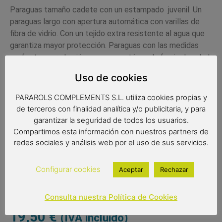
Paraguas tamaño cadete con un estampado juvenil.
Un
paraguas largo con apertura automática con varillas de
fibra de vidrio. Con un tejido extra resistente al agua que
garantiza mayor protección. Paraguas con las medidas
perfectas para los jóvenes que están en la franja de edad
en que los paraguas infantiles son demasiado pequeños y
Uso de cookies
los de adulto demasiado grandes. Un paraguas muy
práctico y de peso ligero, con un diseño juvenil.
PARAROLS COMPLEMENTS S.L. utiliza cookies propias y
de terceros con finalidad analítica y/o publicitaria, y para
Complemento juvenil
garantizar la seguridad de todos los usuarios.
Paraguas cadete/juveniles
Compartimos esta información con nuestros partners de
Color del producto: azul
redes sociales y análisis web por el uso de sus servicios.
Paraguas de 8 varillas de 56 cm
Diámetro: 98 cm
Configurar cookies
Aceptar
Rechazar
Tipo de apertura: automática
Consulta nuestra Política de Cookies
19,50
€
(IVA incluido)