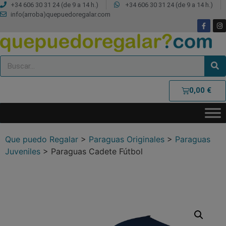
+34 606 30 31 24 (de 9 a 14 h.)
+34 606 30 31 24 (de 9 a 14 h.)
info(arroba)quepuedoregalar.com
0,00
€
Que puedo Regalar
>
Paraguas Originales
>
Paraguas
Juveniles
>
Paraguas Cadete Fútbol