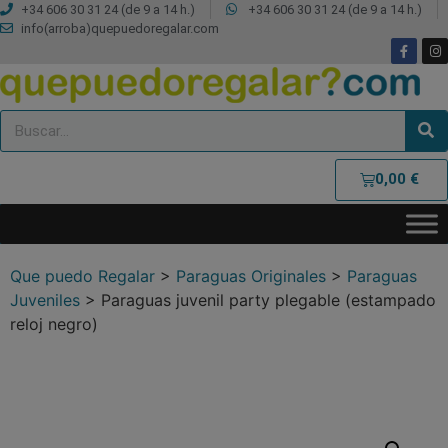
+34 606 30 31 24 (de 9 a 14 h.)
+34 606 30 31 24 (de 9 a 14 h.)
info(arroba)quepuedoregalar.com
0,00
€
Que puedo Regalar
>
Paraguas Originales
>
Paraguas
Juveniles
>
Paraguas juvenil party plegable (estampado
reloj negro)