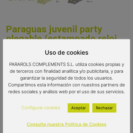
Paraguas juvenil party
plegable (estampado reloj
negro)
Uso de cookies
Un paraguas plegable alegre y desenfadado con seis
PARAROLS COMPLEMENTS S.L. utiliza cookies propias y
modelos diferentes para que escojas el que más te
de terceros con finalidad analítica y/o publicitaria, y para
guste.
garantizar la seguridad de todos los usuarios.
Compartimos esta información con nuestros partners de
Medidas:
redes sociales y análisis web por el uso de sus servicios.
Radio de tela: 56 cms
Configurar cookies
Aceptar
Rechazar
Diámetro: 96 cms
Cerrado: 24 cms
Consulta nuestra Política de Cookies