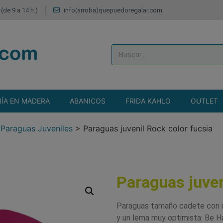
(de 9 a 14 h.)
info(arroba)quepuedoregalar.com
ÍA EN MADERA
ABANICOS
FRIDA KAHLO
OUTLET
>
Paraguas Juveniles
>
Paraguas juvenil Rock color fucsia
Paraguas juven
Paraguas tamaño cadete con u
y un lema muy optimista: Be 