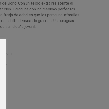
 de vidrio. Con un tejido extra resistente al
ección. Paraguas con las medidas perfectas
la franja de edad en que los paraguas infantiles
 de adulto demasiado grandes. Un paraguas
con un diseño juvenil.
es
ia
e 56 cm
ática
o
do)