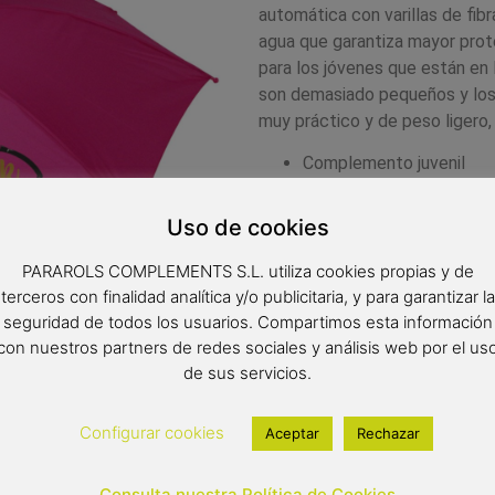
automática con varillas de fibra
agua que garantiza mayor prot
para los jóvenes que están en 
son demasiado pequeños y los
muy práctico y de peso ligero, 
Complemento juvenil
Paraguas cadete/juvenil
Color del producto: fucs
Uso de cookies
Paraguas de 8 varillas d
Diámetro: 98 cm
PARAROLS COMPLEMENTS S.L. utiliza cookies propias y de
Tipo de apertura: autom
terceros con finalidad analítica y/o publicitaria, y para garantizar la
seguridad de todos los usuarios. Compartimos esta información
con nuestros partners de redes sociales y análisis web por el us
de sus servicios.
16,90
€
(IVA inclui
Configurar cookies
Aceptar
Rechazar
Out of stock
Consulta nuestra Política de Cookies