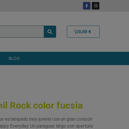
0,00
€
BLOG
il Rock color fucsia
n estampado muy juvenil con un gran corazón
Happy Everyday.
Un paraguas largo con apertura