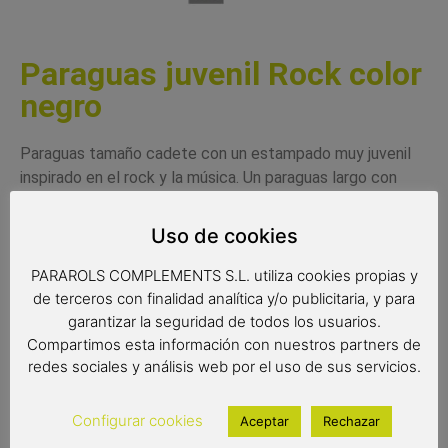
Paraguas juvenil Rock color
negro
Paraguas tamaño cadete con un estampado muy juvenil
inspirado en el rock y la música.
Un paraguas largo con
apertura automática con varillas de fibra de vidrio. Con un
tejido extra resistente al agua que garantiza mayor
Uso de cookies
protección. Paraguas con las medidas perfectas para los
jóvenes que están en la franja de edad en que los
PARAROLS COMPLEMENTS S.L. utiliza cookies propias y
paraguas infantiles son demasiado pequeños y los de
de terceros con finalidad analítica y/o publicitaria, y para
garantizar la seguridad de todos los usuarios.
adulto demasiado grandes. Un paraguas muy práctico y de
Compartimos esta información con nuestros partners de
peso ligero, con un diseño juvenil.
redes sociales y análisis web por el uso de sus servicios.
Complemento juvenil
Paraguas cadete/juveniles
Configurar cookies
Aceptar
Rechazar
Color del producto: negro