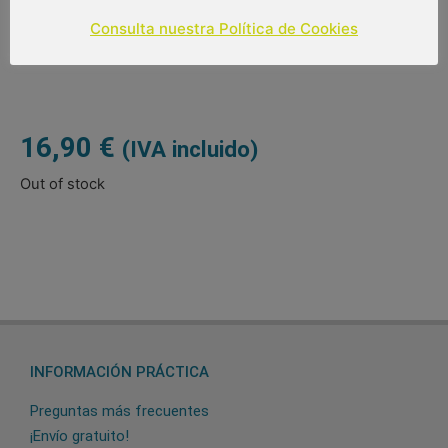
Paraguas de 8 varillas de 56 cm
Consulta nuestra Política de Cookies
Diámetro: 98 cm
Tipo de apertura: automática
16,90
€
(IVA incluido)
Out of stock
INFORMACIÓN PRÁCTICA
Preguntas más frecuentes
¡Envío gratuito!