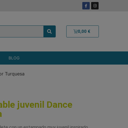
0,00
€
BLOG
or Turquesa
ble juvenil Dance
a
ete con un estampado muy juvenil inspirado