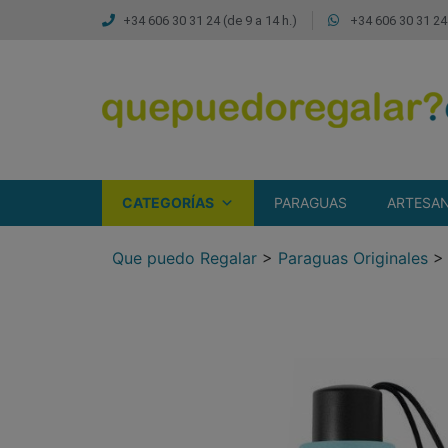
+34 606 30 31 24 (de 9 a 14 h.)
+34 606 30 31 24 
CATEGORÍAS
PARAGUAS
ARTESAN
Que puedo Regalar
>
Paraguas Originales