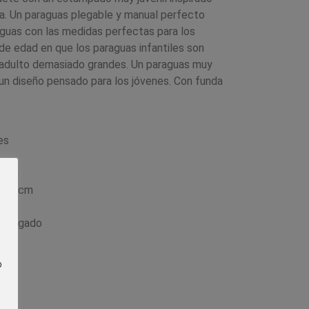
za.
Un paraguas plegable y manual perfecto
aguas con las medidas perfectas para los
 de edad en que los paraguas infantiles son
adulto demasiado grandes.
Un paraguas muy
 un diseño pensado para los jóvenes. Con funda
es
uesa
e 54 cm
o plegado
o
do)