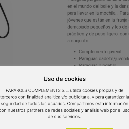
en el mundo del baile y la dan
para llevar en la mochila.
. Par
jóvenes que están en la franja
demasiado pequeños y los de 
práctico y de peso ligero, con
a conjunto.
Complemento juvenil
Paraguas cadete/juvenil
Paraguas plegable
Color del producto: turq
Uso de cookies
Paraguas de 8 varillas d
Diámetro: 98 cm
PARAROLS COMPLEMENTS S.L. utiliza cookies propias y de
Longitud: 24 cm de larg
terceros con finalidad analítica y/o publicitaria, y para garantizar la
Tipo de apertura: manual
seguridad de todos los usuarios. Compartimos esta información
con nuestros partners de redes sociales y análisis web por el us
de sus servicios.
16,90
€
(IVA inclui