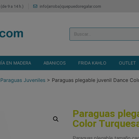
(de 9 a 14 h.)
info(arroba)quepuedoregalar.com
ÍA EN MADERA
ABANICOS
FRIDA KAHLO
OUTLET
>
Paraguas Juveniles
>
Paraguas plegable juvenil Dance Col
Paraguas plega
Color Turques
Paraguas plegable tamaño cad