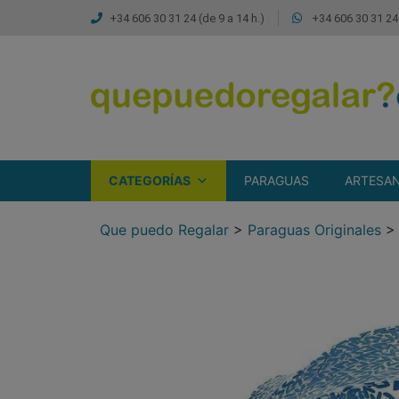
+34 606 30 31 24 (de 9 a 14 h.)
+34 606 30 31 24 
CATEGORÍAS
PARAGUAS
ARTESAN
Que puedo Regalar
>
Paraguas Originales