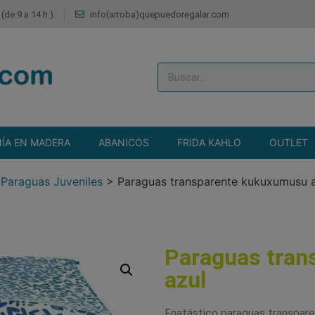
(de 9 a 14 h.)
info(arroba)quepuedoregalar.com
ÍA EN MADERA
ABANICOS
FRIDA KAHLO
OUTLET
>
Paraguas Juveniles
>
Paraguas transparente kukuxumusu 
Paraguas tran
azul
Fnatástico paraguas transpare