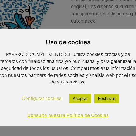
original. Los diseños kukuxumu
transparente de calidad con pl
automático.
Uso de cookies
Medidas:
PARAROLS COMPLEMENTS S.L. utiliza cookies propias y de
Radio: 61 cm.
terceros con finalidad analítica y/o publicitaria, y para garantizar la
Diámetro: 103 cm.
seguridad de todos los usuarios. Compartimos esta información
con nuestros partners de redes sociales y análisis web por el us
Largo: 88 cm.
de sus servicios.
16,95
€
Configurar cookies
Aceptar
Rechazar
Out of stock
Consulta nuestra Política de Cookies