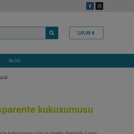
0,00
€
BLOG
azul
sparente kukuxumusu
nte kukuxumusu con un diseño divertido y muy