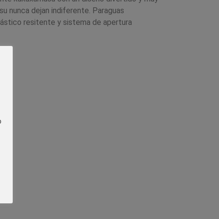
su nunca dejan indiferente. Paraguas
ástico resitente y sistema de apertura
o