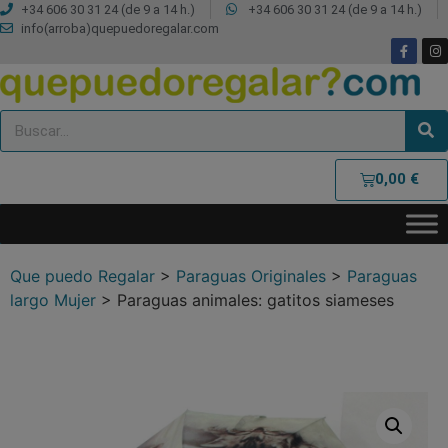
+34 606 30 31 24 (de 9 a 14 h.)
+34 606 30 31 24 (de 9 a 14 h.)
info(arroba)quepuedoregalar.com
0,00
€
Que puedo Regalar
>
Paraguas Originales
>
Paraguas
largo Mujer
>
Paraguas animales: gatitos siameses