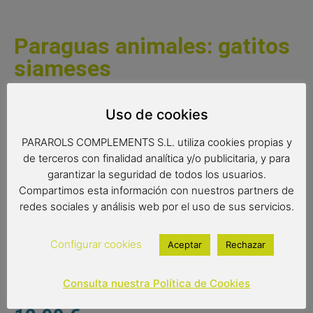
Paraguas animales: gatitos
siameses
Fabuloso paraguas de animales con estampación de
Uso de cookies
preciosos gatitos siameses, si eres un enamorado de los
gatos, éste es tu paraguas!
PARAROLS COMPLEMENTS S.L. utiliza cookies propias y
de terceros con finalidad analítica y/o publicitaria, y para
garantizar la seguridad de todos los usuarios.
Medidas:
Compartimos esta información con nuestros partners de
redes sociales y análisis web por el uso de sus servicios.
Radio: 61 cm.
Diámetro: 103 cm.
Configurar cookies
Aceptar
Rechazar
Largo: 89 cm.
Consulta nuestra Política de Cookies