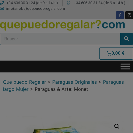
+34 606 30 31 24 (de 9 a 14 h.)
+34 606 30 31 24 (de 9 a 14 h.)
info(arroba)quepuedoregalar.com
0,00
€
Que puedo Regalar
>
Paraguas Originales
>
Paraguas
largo Mujer
>
Paraguas & Arte: Monet