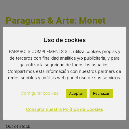
Paraguas & Arte: Monet
Paraguas con la reproducción del cuadro, «Mujer con
Uso de cookies
Sombrilla» de Claude Monet. Diseño exclusivo y original.
PARAROLS COMPLEMENTS S.L. utiliza cookies propias y
de terceros con finalidad analítica y/o publicitaria, y para
Medidas:
garantizar la seguridad de todos los usuarios.
Compartimos esta información con nuestros partners de
Radio: 61 cm.
redes sociales y análisis web por el uso de sus servicios.
Diametro: 103 cm.
Configurar cookies
Aceptar
Rechazar
Largo: 88 cm.
Consulta nuestra Política de Cookies
12,90
€
Out of stock