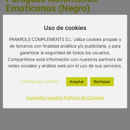
Emoticonos (Negro)
Un paraguas automático con divertidos emojis. Un
Uso de cookies
paraguas original con todo tipo de emoticonos para estar
a la última moda.
PARAROLS COMPLEMENTS S.L. utiliza cookies propias y
de terceros con finalidad analítica y/o publicitaria, y para
Medidas:
garantizar la seguridad de todos los usuarios.
Radio: 58 cm.
Compartimos esta información con nuestros partners de
Diámetro: 102 cm.
redes sociales y análisis web por el uso de sus servicios.
Largo: 86 cm
Configurar cookies
Aceptar
Rechazar
10,90
€
Consulta nuestra Política de Cookies
Out of stock