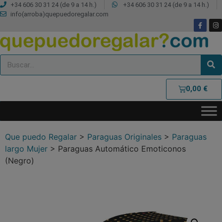
+34 606 30 31 24 (de 9 a 14 h.)
+34 606 30 31 24 (de 9 a 14 h.)
info(arroba)quepuedoregalar.com
0,00
€
Que puedo Regalar
>
Paraguas Originales
>
Paraguas
largo Mujer
>
Paraguas Automático Emoticonos
(Negro)