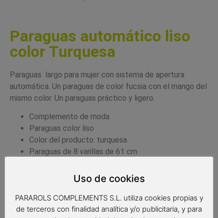
Paraguas automático liso
color Turquesa
Paraguas largo para mujer con sistema de apertura
automática. Un paraguas de color fucsia con el mango del
mismo color. Un paraguas práctico y ligero.
Complemento de moda
Paraguas color liso
Color del producto: turquesa
Paraguas de 8 varillas de 61 cm
Diámetro: 10 cm
Tipo de apertura: automática
Uso de cookies
PARAROLS COMPLEMENTS S.L. utiliza cookies propias y
de terceros con finalidad analítica y/o publicitaria, y para