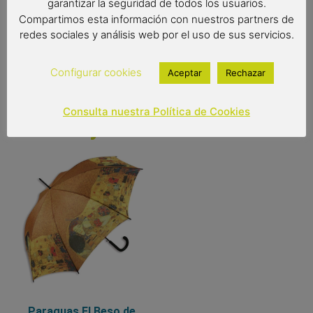
13,95
€
11,95
€
(IVA incluido)
garantizar la seguridad de todos los usuarios.
Compartimos esta información con nuestros partners de
Out of stock
redes sociales y análisis web por el uso de sus servicios.
Configurar cookies
Aceptar
Rechazar
Consulta nuestra Política de Cookies
You may also like…
Paraguas El Beso de