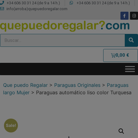
+34 606 30 31 24 (de 9 a 14 h.)
+34 606 30 31 24 (de 9 a 14 h.)
info(arroba)quepuedoregalar.com
0,00
€
Que puedo Regalar
>
Paraguas Originales
>
Paraguas
largo Mujer
>
Paraguas automático liso color Turquesa
Sale!