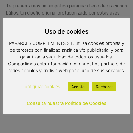
Te presentamos un simpático paraguas lleno de graciosos
búhos. Un diseño original protagonizado por estas aves
nocturnas y misteriosas símbolo de sabiduria. Un paraguas
de calidad con el que te sentirás muy a gusto.Disponible
Uso de cookies
también en plegable.
PARAROLS COMPLEMENTS S.L. utiliza cookies propias y
Medidas
de terceros con finalidad analítica y/o publicitaria, y para
garantizar la seguridad de todos los usuarios.
Radio de tela: 61 cm.
Compartimos esta información con nuestros partners de
Diámetro de tela: 103 cm.
redes sociales y análisis web por el uso de sus servicios.
Largo: 88 cm.
Configurar cookies
Aceptar
Rechazar
19,90
€
Consulta nuestra Política de Cookies
Out of stock