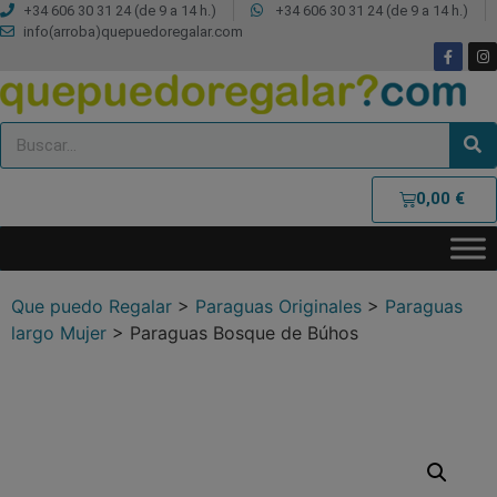
+34 606 30 31 24 (de 9 a 14 h.)
+34 606 30 31 24 (de 9 a 14 h.)
info(arroba)quepuedoregalar.com
0,00
€
Que puedo Regalar
>
Paraguas Originales
>
Paraguas
largo Mujer
>
Paraguas Bosque de Búhos