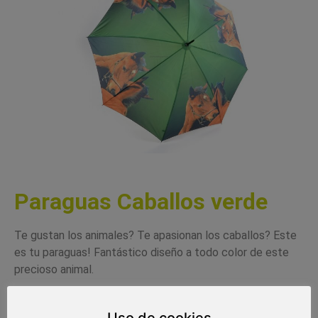
Paraguas Caballos verde
Te gustan los animales? Te apasionan los caballos? Este
es tu paraguas! Fantástico diseño a todo color de este
precioso animal.
Uso de cookies