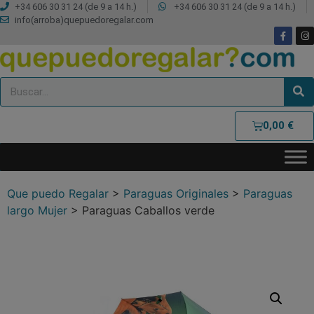
+34 606 30 31 24 (de 9 a 14 h.)
+34 606 30 31 24 (de 9 a 14 h.)
info(arroba)quepuedoregalar.com
0,00
€
Que puedo Regalar
>
Paraguas Originales
>
Paraguas
largo Mujer
>
Paraguas Caballos verde