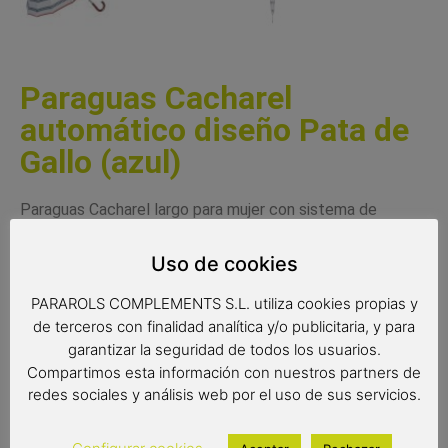
Paraguas Cacharel
automático diseño Pata de
Gallo (azul)
Paraguas Cacharel largo para mujer con sistema de
apertura automática. Un paraguas elegante con
estampado de pata de gallo, un clásico que nunca pasa
Uso de cookies
de moda. El mango y el ribete de color diferente al del
PARAROLS COMPLEMENTS S.L. utiliza cookies propias y
estampado, dan un toque especial al diseño de este
de terceros con finalidad analítica y/o publicitaria, y para
bonito paraguas. Gran calidad y resistencia en este
garantizar la seguridad de todos los usuarios.
paraguas de 16 varillas antiviento y tejido extraresistente
Compartimos esta información con nuestros partners de
al agua.
redes sociales y análisis web por el uso de sus servicios.
Complemento de moda
Paraguas Cacharel