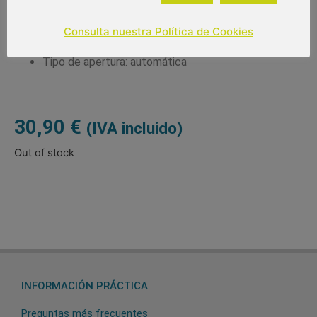
Color del producto: mango verde
Paraguas de 8 varillas de 61 cm
Consulta nuestra Política de Cookies
Diámetro: 102 cm
Tipo de apertura: automática
30,90
€
(IVA incluido)
Out of stock
INFORMACIÓN PRÁCTICA
Preguntas más frecuentes