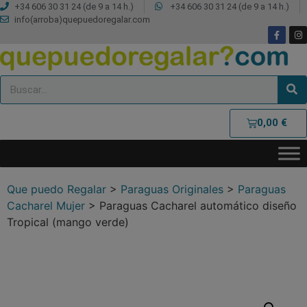
+34 606 30 31 24 (de 9 a 14 h.)
+34 606 30 31 24 (de 9 a 14 h.)
info(arroba)quepuedoregalar.com
0,00
€
Que puedo Regalar
>
Paraguas Originales
>
Paraguas
Cacharel Mujer
>
Paraguas Cacharel automático diseño
Tropical (mango verde)