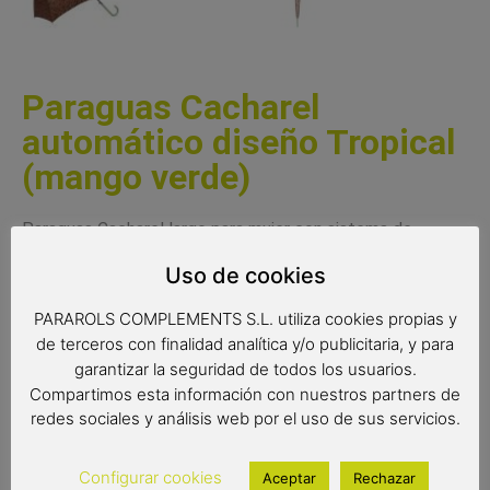
Paraguas Cacharel
automático diseño Tropical
(mango verde)
Paraguas Cacharel largo para mujer con sistema de
apertura automática. Un paraguas original con un diseño
Uso de cookies
con motivos vegetales. Es un bonito paraguas con el
mango de color diferente al estampado, detalle que da un
PARAROLS COMPLEMENTS S.L. utiliza cookies propias y
toque especial a este paraguas de la reconocida marca
de terceros con finalidad analítica y/o publicitaria, y para
Cacharel. Paraguas de gran calidad y la resistencia con
garantizar la seguridad de todos los usuarios.
varillas antiviento y tejido extraresistente al agua.
Compartimos esta información con nuestros partners de
redes sociales y análisis web por el uso de sus servicios.
Complemento de moda
Paraguas Cacharel
Configurar cookies
Aceptar
Rechazar
Paraguas antiviento