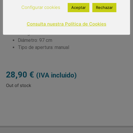
Paraguas transparente
Configurar cookies
Aceptar
Rechazar
Forma de cúpula
Palo y puño de madera
Consulta nuestra Política de Cookies
Color del producto: marrón
Paraguas de 8 varillas de 65 cm
Diámetro: 97 cm
Tipo de apertura: manual
28,90
€
(IVA incluido)
Out of stock