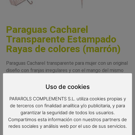
Paraguas Cacharel
Transparente Estampado
Rayas de colores (marrón)
Paraguas Cacharel transparente para mujer
con un original
diseño con franjas irregulares y con el mango del mismo
color
. Un elegante paraguas largo de mujer con forma de
cúpula y sistema de apertura manual . Un paraguas de
Uso de cookies
calidad de la marca Cacharel con cúpula de PVC bombé y
PARAROLS COMPLEMENTS S.L. utiliza cookies propias y
con montura resistente. Un paraguas resistente que
de terceros con finalidad analítica y/o publicitaria, y para
gracias a su forma y transparencia garantiza mejor
garantizar la seguridad de todos los usuarios.
protección y visibilidad.
Compartimos esta información con nuestros partners de
Complemento de moda
redes sociales y análisis web por el uso de sus servicios.
Paraguas Cacharel