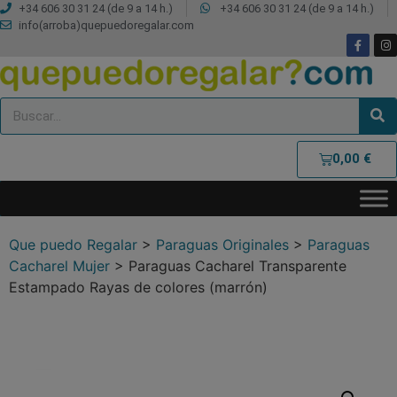
+34 606 30 31 24 (de 9 a 14 h.)
+34 606 30 31 24 (de 9 a 14 h.)
info(arroba)quepuedoregalar.com
0,00
€
Que puedo Regalar
>
Paraguas Originales
>
Paraguas
Cacharel Mujer
>
Paraguas Cacharel Transparente
Estampado Rayas de colores (marrón)