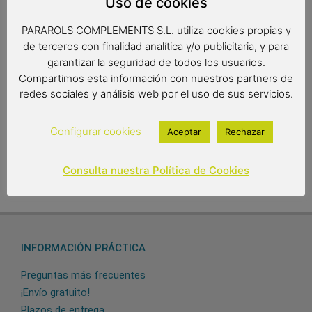
Uso de cookies
Radio: 61 cm.
Diámetro: 103 cm.
PARAROLS COMPLEMENTS S.L. utiliza cookies propias y
Largo: 89 cm.
de terceros con finalidad analítica y/o publicitaria, y para
garantizar la seguridad de todos los usuarios.
Compartimos esta información con nuestros partners de
10,00
€
7,00
€
redes sociales y análisis web por el uso de sus servicios.
Out of stock
Configurar cookies
Aceptar
Rechazar
Consulta nuestra Política de Cookies
INFORMACIÓN PRÁCTICA
Preguntas más frecuentes
¡Envío gratuito!
Plazos de entrega