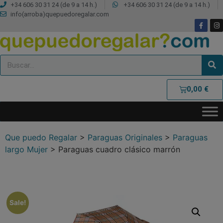
+34 606 30 31 24 (de 9 a 14 h.)
+34 606 30 31 24 (de 9 a 14 h.)
info(arroba)quepuedoregalar.com
0,00
€
Que puedo Regalar
>
Paraguas Originales
>
Paraguas
largo Mujer
>
Paraguas cuadro clásico marrón
Sale!