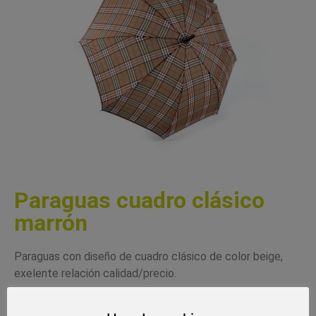
Paraguas cuadro clásico
marrón
Paraguas con diseño de cuadro clásico de color beige,
exelente relación calidad/precio.