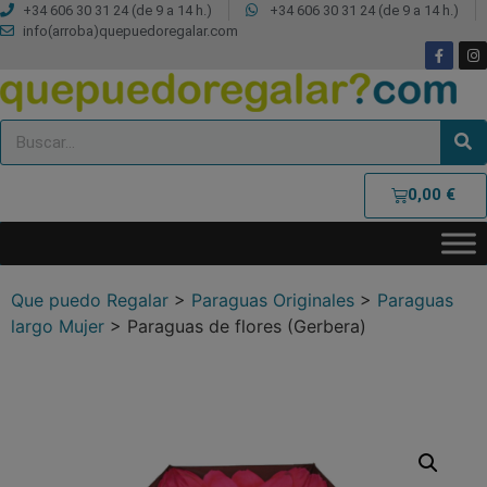
+34 606 30 31 24 (de 9 a 14 h.)
+34 606 30 31 24 (de 9 a 14 h.)
info(arroba)quepuedoregalar.com
0,00
€
Que puedo Regalar
>
Paraguas Originales
>
Paraguas
largo Mujer
>
Paraguas de flores (Gerbera)