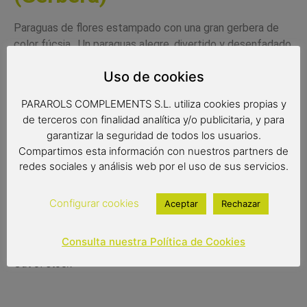
Paraguas de flores estampado con una gran gerbera de
color fúcsia . Un paraguas alegre, divertido y desenfadado.
Un paraguas de gran calidad a buen precio.
Uso de cookies
Medidas:
PARAROLS COMPLEMENTS S.L. utiliza cookies propias y
Radio: 61 cm.
de terceros con finalidad analítica y/o publicitaria, y para
garantizar la seguridad de todos los usuarios.
Diámetro: 103 cm.
Compartimos esta información con nuestros partners de
Largo: 89 cm.
redes sociales y análisis web por el uso de sus servicios.
Configurar cookies
Aceptar
Rechazar
24,95
€
Consulta nuestra Política de Cookies
Out of stock