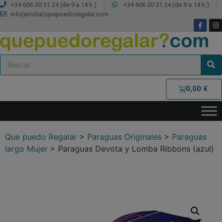
+34 606 30 31 24 (de 9 a 14 h.)
+34 606 30 31 24 (de 9 a 14 h.)
info(arroba)quepuedoregalar.com
0,00
€
Que puedo Regalar
>
Paraguas Originales
>
Paraguas
largo Mujer
>
Paraguas Devota y Lomba Ribbons (azul)