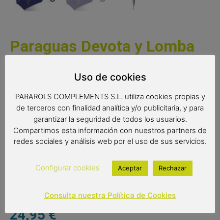
Paraguas Devota y Lomba
Ribbons (azul)
Uso de cookies
Un espectacular paraguas de la prestigiosa marca Devota
PARAROLS COMPLEMENTS S.L. utiliza cookies propias y
y Lomba. Una paraguas con un original y alegre
de terceros con finalidad analítica y/o publicitaria, y para
estampado. Un paraguas de gran calidad con varillas
garantizar la seguridad de todos los usuarios.
antiviento y tejido extraresistente.
Compartimos esta información con nuestros partners de
Medidas:
redes sociales y análisis web por el uso de sus servicios.
Radio: 61 cms
Configurar cookies
Aceptar
Rechazar
Diámetro: 102cm.
Largo: 89 cm.
Consulta nuestra Política de Cookies
24,95
€