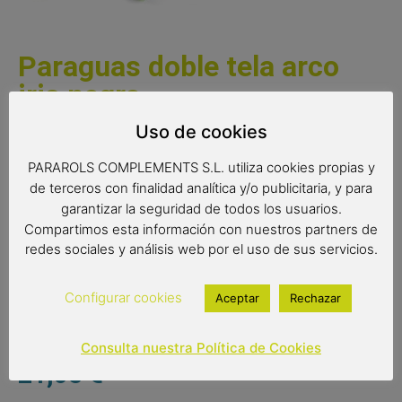
Paraguas doble tela arco
iris negro
Uso de cookies
Fabuloso paraguas de doble tela con dieciséis varillas, liso
en el exterior del paraguas y con colores arco-iris en su
PARAROLS COMPLEMENTS S.L. utiliza cookies propias y
interior consiguiendo un efecto visual único. Original
de terceros con finalidad analítica y/o publicitaria, y para
diseño al mejor precio.
garantizar la seguridad de todos los usuarios.
Compartimos esta información con nuestros partners de
Medidas:
redes sociales y análisis web por el uso de sus servicios.
Radio: 61 cm.
Diámetro: 103 cm.
Configurar cookies
Aceptar
Rechazar
Largo: 89 cm.
Consulta nuestra Política de Cookies
21,05
€