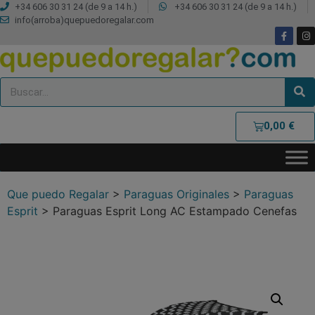
+34 606 30 31 24 (de 9 a 14 h.)
+34 606 30 31 24 (de 9 a 14 h.)
info(arroba)quepuedoregalar.com
0,00
€
Que puedo Regalar
>
Paraguas Originales
>
Paraguas
Esprit
>
Paraguas Esprit Long AC Estampado Cenefas