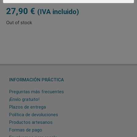
27,90
€
(IVA incluido)
Out of stock
INFORMACIÓN PRÁCTICA
Preguntas más frecuentes
¡Envío gratuito!
Plazos de entrega
Política de devoluciones
Productos artesanos
Formas de pago