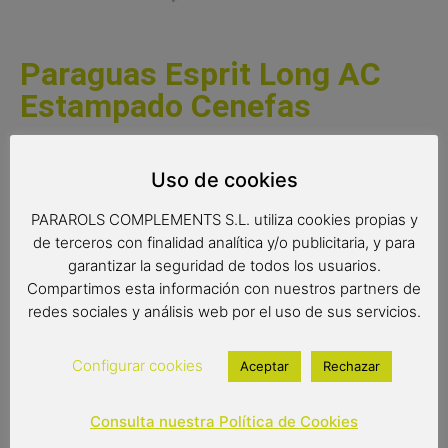
Paraguas Esprit Long AC
Estampado Cenefas
Paraguas de la colección Esprit con apertura automática.
Un bonito estampado que combina el color negro y el
Uso de cookies
blanco. Es un paraguas resistente al viento con varillas de
PARAROLS COMPLEMENTS S.L. utiliza cookies propias y
fibra de vidrio. Su tejido pongee es de gran calidad y extra
de terceros con finalidad analítica y/o publicitaria, y para
resistente.
garantizar la seguridad de todos los usuarios.
Complemento de moda
Compartimos esta información con nuestros partners de
redes sociales y análisis web por el uso de sus servicios.
Paraguas antiviento
Color del producto: Blanco y negro
Paraguas de 8 varillas de 61 cm
Configurar cookies
Aceptar
Rechazar
Medidas: 86 cm de largo
Diámetro: 105 cm
Consulta nuestra Política de Cookies
Tipo de apertura: automática