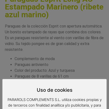
Estampado Marinero (ribete
azul marino)
Paraguas de la colección Esprit con apertura automática.
Un bonito estampado de rayas que combina dos colores.
Es un paraguas resistente al viento con varillas de fibra de
vidrio. Su tejido pongee es de gran calidad y extra
resistente.
Complemento de moda
Paraguas antiviento
Color del producto: Azul y turquesa
Paraguas de 8 varillas de 61 cm
Medidas: 86 cm de largo
Diámetro: 105 cm
Uso de cookies
Tipo de apertura: automática
PARAROLS COMPLEMENTS S.L. utiliza cookies propias y
27,90
€
25,90
€
de terceros con finalidad analítica y/o publicitaria, y para
(IVA incluido)