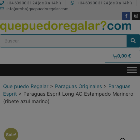
+34 606 30 31 24 (de 9 a 14 h.)
+34 606 30 31 24 (de 9 a 14 h.)
info(arroba)quepuedoregalar.com
0,00
€
Que puedo Regalar
>
Paraguas Originales
>
Paraguas
Esprit
>
Paraguas Esprit Long AC Estampado Marinero
(ribete azul marino)
Sale!