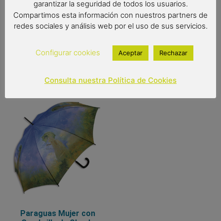
garantizar la seguridad de todos los usuarios.
Out of stock
Compartimos esta información con nuestros partners de
redes sociales y análisis web por el uso de sus servicios.
Configurar cookies
Aceptar
Rechazar
You may also like…
Consulta nuestra Política de Cookies
Paraguas Mujer con