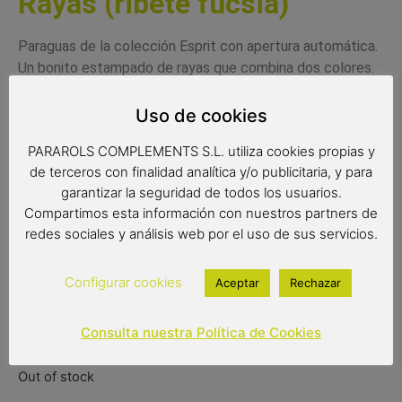
Rayas (ribete fucsia)
Paraguas de la colección Esprit con apertura automática.
Un bonito estampado de rayas que combina dos colores.
Es un paraguas resistente al viento con varillas de fibra de
vidrio. Su tejido pongee es de gran calidad y extra
Uso de cookies
resistente.
PARAROLS COMPLEMENTS S.L. utiliza cookies propias y
Complemento de moda
de terceros con finalidad analítica y/o publicitaria, y para
Paraguas antiviento
garantizar la seguridad de todos los usuarios.
Color del producto: Azul y fucsia
Compartimos esta información con nuestros partners de
Paraguas de 8 varillas de 61 cm
redes sociales y análisis web por el uso de sus servicios.
Medidas: 86 cm de largo
Diámetro: 105 cm
Configurar cookies
Aceptar
Rechazar
Tipo de apertura: automática
Consulta nuestra Política de Cookies
27,90
€
25,90
€
(IVA incluido)
Out of stock