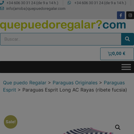
+34 606 30 31 24 (de 9 a 14 h.)
+34 606 30 31 24 (de 9 a 14 h.)
info(arroba)quepuedoregalar.com
0,00
€
Que puedo Regalar
>
Paraguas Originales
>
Paraguas
Esprit
>
Paraguas Esprit Long AC Rayas (ribete fucsia)
Sale!